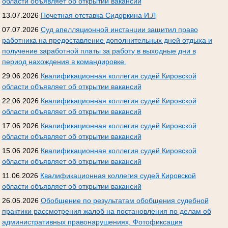
области объявляет об открытии вакансий
13.07.2026
Почетная отставка Сидоркина И.Л
07.07.2026
Суд апелляционной инстанции защитил право
работника на предоставление дополнительных дней отдыха и
получение заработной платы за работу в выходные дни в
период нахождения в командировке.
29.06.2026
Квалификационная коллегия судей Кировской
области объявляет об открытии вакансий
22.06.2026
Квалификационная коллегия судей Кировской
области объявляет об открытии вакансий
17.06.2026
Квалификационная коллегия судей Кировской
области объявляет об открытии вакансий
15.06.2026
Квалификационная коллегия судей Кировской
области объявляет об открытии вакансий
11.06.2026
Квалификационная коллегия судей Кировской
области объявляет об открытии вакансий
26.05.2026
Обобщение по результатам обобщения судебной
практики рассмотрения жалоб на постановления по делам об
административных правонарушениях, Фотофиксация