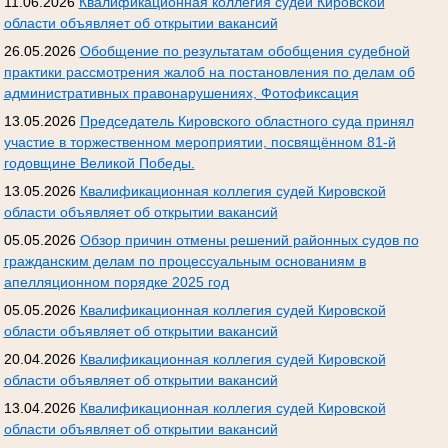
11.06.2026
Квалификационная коллегия судей Кировской
области объявляет об открытии вакансий
26.05.2026
Обобщение по результатам обобщения судебной
практики рассмотрения жалоб на постановления по делам об
административных правонарушениях, Фотофиксация
13.05.2026
Председатель Кировского областного суда принял
участие в торжественном мероприятии, посвящённом 81-й
годовщине Великой Победы.
13.05.2026
Квалификационная коллегия судей Кировской
области объявляет об открытии вакансий
05.05.2026
Обзор причин отмены решений районных судов по
гражданским делам по процессуальным основаниям в
апелляционном порядке 2025 год
05.05.2026
Квалификационная коллегия судей Кировской
области объявляет об открытии вакансий
20.04.2026
Квалификационная коллегия судей Кировской
области объявляет об открытии вакансий
13.04.2026
Квалификационная коллегия судей Кировской
области объявляет об открытии вакансий