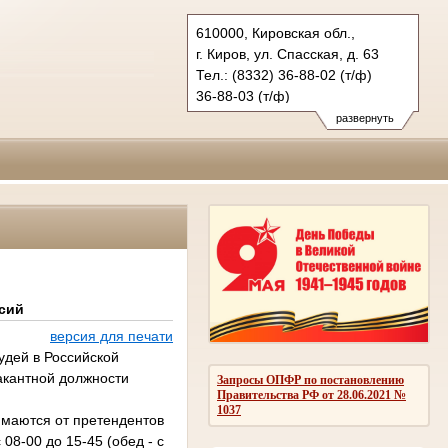
610000, Кировская обл.,
г. Киров, ул. Спасская, д. 63
Тел.: (8332) 36-88-02 (т/ф)
36-88-03 (т/ф)
oblsud-kirov@rambler.ru
развернуть
OBLSUD@SD.kirov.ru
сий
версия для печати
удей в Российской
акантной должности
Запросы ОПФР по постановлению
Правительства РФ от 28.06.2021 №
1037
имаются от претендентов
 08-00 до 15-45 (обед - с