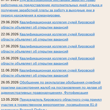
работника на предоставление дополнительных дней отдыха и
получение заработной платы за работу в выходные дни в
период нахождения в командировке.
29.06.2026
Квалификационная коллегия судей Кировской
области объявляет об открытии вакансий
22.06.2026
Квалификационная коллегия судей Кировской
области объявляет об открытии вакансий
17.06.2026
Квалификационная коллегия судей Кировской
области объявляет об открытии вакансий
15.06.2026
Квалификационная коллегия судей Кировской
области объявляет об открытии вакансий
11.06.2026
Квалификационная коллегия судей Кировской
области объявляет об открытии вакансий
26.05.2026
Обобщение по результатам обобщения судебной
практики рассмотрения жалоб на постановления по делам об
административных правонарушениях, Фотофиксация
13.05.2026
Председатель Кировского областного суда принял
участие в торжественном мероприятии, посвящённом 81-й
годовщине Великой Победы.