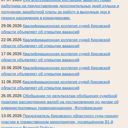
работника на предоставление дополнительных дней отдыха и
получение заработной платы за работу в выходные дни в
период нахождения в командировке.
29.06.2026
Квалификационная коллегия судей Кировской
области объявляет об открытии вакансий
22.06.2026
Квалификационная коллегия судей Кировской
области объявляет об открытии вакансий
17.06.2026
Квалификационная коллегия судей Кировской
области объявляет об открытии вакансий
15.06.2026
Квалификационная коллегия судей Кировской
области объявляет об открытии вакансий
11.06.2026
Квалификационная коллегия судей Кировской
области объявляет об открытии вакансий
26.05.2026
Обобщение по результатам обобщения судебной
практики рассмотрения жалоб на постановления по делам об
административных правонарушениях, Фотофиксация
13.05.2026
Председатель Кировского областного суда принял
участие в торжественном мероприятии, посвящённом 81-й
годовщине Великой Победы.