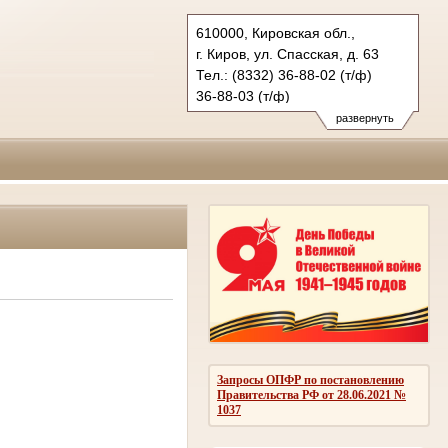
610000, Кировская обл.,
г. Киров, ул. Спасская, д. 63
Тел.: (8332) 36-88-02 (т/ф)
36-88-03 (т/ф)
oblsud-kirov@rambler.ru
развернуть
OBLSUD@SD.kirov.ru
Запросы ОПФР по постановлению
Правительства РФ от 28.06.2021 №
1037