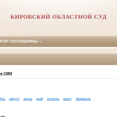
КИРОВСКИЙ ОБЛАСТНОЙ СУД
ЯТОР ГОСПОШЛИНЫ
е СМИ
брь
август
июнь
май
апрель
март
февраль
ода