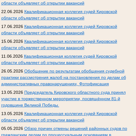
области объявляет об открытии вакансий
22.06.2026
Квалификационная коллегия судей Кировской
области объявляет об открытии вакансий
17.06.2026
Квалификационная коллегия судей Кировской
области объявляет об открытии вакансий
15.06.2026
Квалификационная коллегия судей Кировской
области объявляет об открытии вакансий
11.06.2026
Квалификационная коллегия судей Кировской
области объявляет об открытии вакансий
26.05.2026
Обобщение по результатам обобщения судебной
практики рассмотрения жалоб на постановления по делам об
административных правонарушениях, Фотофиксация
13.05.2026
Председатель Кировского областного суда принял
участие в торжественном мероприятии, посвящённом 81-й
годовщине Великой Победы.
13.05.2026
Квалификационная коллегия судей Кировской
области объявляет об открытии вакансий
05.05.2026
Обзор причин отмены решений районных судов по
гражданским делам по процессуальным основаниям в