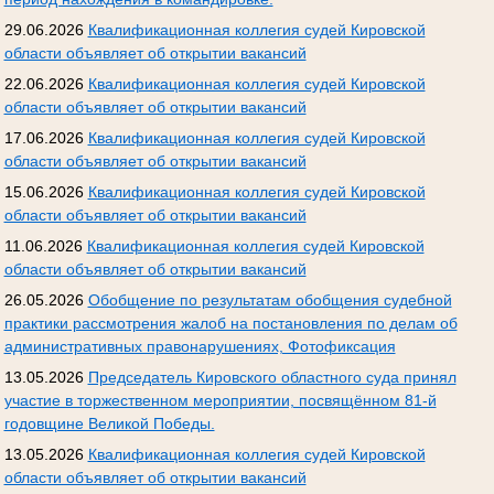
29.06.2026
Квалификационная коллегия судей Кировской
области объявляет об открытии вакансий
22.06.2026
Квалификационная коллегия судей Кировской
области объявляет об открытии вакансий
17.06.2026
Квалификационная коллегия судей Кировской
области объявляет об открытии вакансий
15.06.2026
Квалификационная коллегия судей Кировской
области объявляет об открытии вакансий
11.06.2026
Квалификационная коллегия судей Кировской
области объявляет об открытии вакансий
26.05.2026
Обобщение по результатам обобщения судебной
практики рассмотрения жалоб на постановления по делам об
административных правонарушениях, Фотофиксация
13.05.2026
Председатель Кировского областного суда принял
участие в торжественном мероприятии, посвящённом 81-й
годовщине Великой Победы.
13.05.2026
Квалификационная коллегия судей Кировской
области объявляет об открытии вакансий