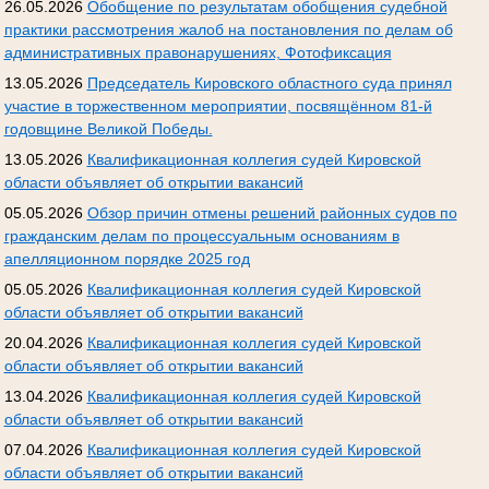
26.05.2026
Обобщение по результатам обобщения судебной
практики рассмотрения жалоб на постановления по делам об
административных правонарушениях, Фотофиксация
13.05.2026
Председатель Кировского областного суда принял
участие в торжественном мероприятии, посвящённом 81-й
годовщине Великой Победы.
13.05.2026
Квалификационная коллегия судей Кировской
области объявляет об открытии вакансий
05.05.2026
Обзор причин отмены решений районных судов по
гражданским делам по процессуальным основаниям в
апелляционном порядке 2025 год
05.05.2026
Квалификационная коллегия судей Кировской
области объявляет об открытии вакансий
20.04.2026
Квалификационная коллегия судей Кировской
области объявляет об открытии вакансий
13.04.2026
Квалификационная коллегия судей Кировской
области объявляет об открытии вакансий
07.04.2026
Квалификационная коллегия судей Кировской
области объявляет об открытии вакансий