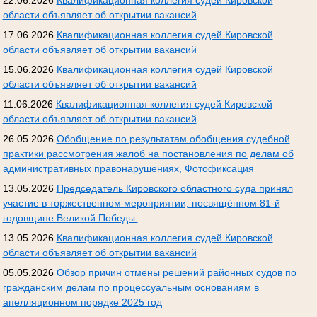
22.06.2026
Квалификационная коллегия судей Кировской
области объявляет об открытии вакансий
17.06.2026
Квалификационная коллегия судей Кировской
области объявляет об открытии вакансий
15.06.2026
Квалификационная коллегия судей Кировской
области объявляет об открытии вакансий
11.06.2026
Квалификационная коллегия судей Кировской
области объявляет об открытии вакансий
26.05.2026
Обобщение по результатам обобщения судебной
практики рассмотрения жалоб на постановления по делам об
административных правонарушениях, Фотофиксация
13.05.2026
Председатель Кировского областного суда принял
участие в торжественном мероприятии, посвящённом 81-й
годовщине Великой Победы.
13.05.2026
Квалификационная коллегия судей Кировской
области объявляет об открытии вакансий
05.05.2026
Обзор причин отмены решений районных судов по
гражданским делам по процессуальным основаниям в
апелляционном порядке 2025 год